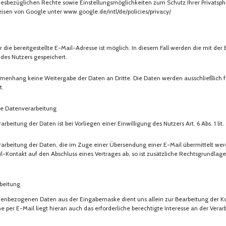
iesbezüglichen Rechte sowie Einstellungsmöglichkeiten zum Schutz Ihrer Privats
isen von Google unter www.google.de/intl/de/policies/privacy/
ie bereitgestellte E-Mail-Adresse ist möglich. In diesem Fall werden die mit der 
es Nutzers gespeichert.
menhang keine Weitergabe der Daten an Dritte. Die Daten werden ausschließlich f
t.
e Datenverarbeitung
rbeitung der Daten ist bei Vorliegen einer Einwilligung des Nutzers Art. 6 Abs. 1 lit
arbeitung der Daten, die im Zuge einer Übersendung einer E-Mail übermittelt werden
ail-Kontakt auf den Abschluss eines Vertrages ab, so ist zusätzliche Rechtsgrundlage
beitung
onenbezogenen Daten aus der Eingabemaske dient uns allein zur Bearbeitung der 
 per E-Mail liegt hieran auch das erforderliche berechtigte Interesse an der Verar