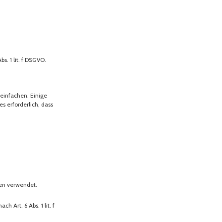
. 1 lit. f DSGVO.
einfachen. Einige
s erforderlich, dass
len verwendet.
 Art. 6 Abs. 1 lit. f