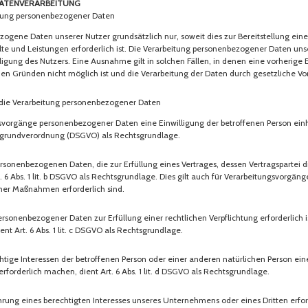
Datenverarbeitung
ung personenbezogener Daten
zogene Daten unserer Nutzer grundsätzlich nur, soweit dies zur Bereitstellung eine
te und Leistungen erforderlich ist. Die Verarbeitung personenbezogener Daten unse
igung des Nutzers. Eine Ausnahme gilt in solchen Fällen, in denen eine vorherige 
hen Gründen nicht möglich ist und die Verarbeitung der Daten durch gesetzliche Vors
ie Verarbeitung personenbezogener Daten
gsvorgänge personenbezogener Daten eine Einwilligung der betroffenen Person einho
tzgrundverordnung (DSGVO) als Rechtsgrundlage.
rsonenbezogenen Daten, die zur Erfüllung eines Vertrages, dessen Vertragspartei d
Art. 6 Abs. 1 lit. b DSGVO als Rechtsgrundlage. Dies gilt auch für Verarbeitungsvorgäng
her Maßnahmen erforderlich sind.
rsonenbezogener Daten zur Erfüllung einer rechtlichen Verpflichtung erforderlich is
nt Art. 6 Abs. 1 lit. c DSGVO als Rechtsgrundlage.
chtige Interessen der betroffenen Person oder einer anderen natürlichen Person ein
forderlich machen, dient Art. 6 Abs. 1 lit. d DSGVO als Rechtsgrundlage.
ahrung eines berechtigten Interesses unseres Unternehmens oder eines Dritten erfo