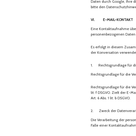
Daten durch Google, Ihre d
bitte den Datenschutzhinwe
VI. E-Mail-Kontakt
Eine Kontaktaufnahme über d
personenbezogenen Daten d
Es erfolgt in diesem Zusam
der Konversation verwende
1. Rechtsgrundlage für di
Rechtsgrundlage für die Vera
Rechtsgrundlage für die Ver
lit. f DSGVO. Zielt der E-M
Art. 6 Abs. 1 lit. b DSGVO.
2. Zweck der Datenverar
Die Verarbeitung der pers
Falle einer Kontaktaufnahme