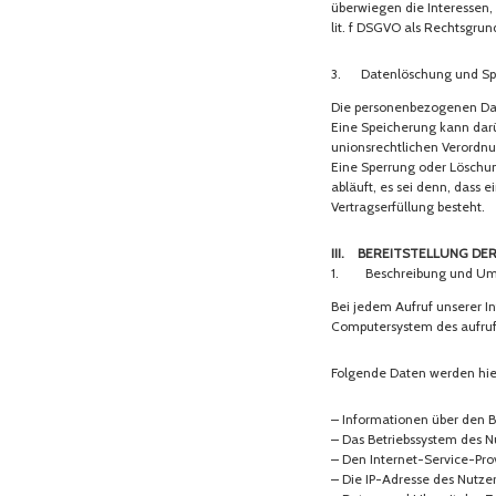
überwiegen die Interessen, 
lit. f DSGVO als Rechtsgrun
3. Datenlöschung und Sp
Die personenbezogenen Date
Eine Speicherung kann darü
unionsrechtlichen Verordnu
Eine Sperrung oder Löschu
abläuft, es sei denn, dass 
Vertragserfüllung besteht.
III. Bereitstellung de
1. Beschreibung und Umf
Bei jedem Aufruf unserer I
Computersystem des aufru
Folgende Daten werden hie
– Informationen über den B
– Das Betriebssystem des N
– Den Internet-Service-Pro
– Die IP-Adresse des Nutze