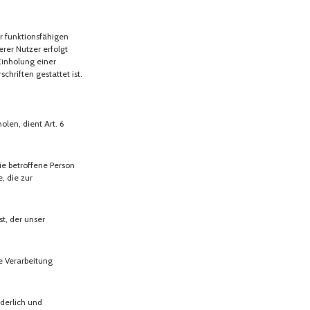
r funktionsfähigen
rer Nutzer erfolgt
Einholung einer
chriften gestattet ist.
len, dient Art. 6
ie betroffene Person
e, die zur
t, der unser
e Verarbeitung
rderlich und