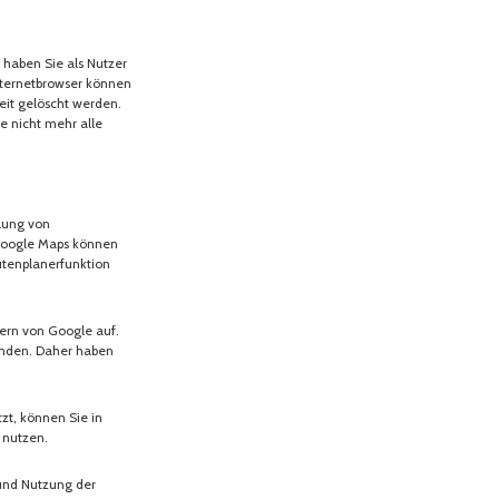
 haben Sie als Nutzer
nternetbrowser können
eit gelöscht werden.
e nicht mehr alle
llung von
 Google Maps können
utenplanerfunktion
vern von Google auf.
bunden. Daher haben
zt, können Sie in
t nutzen.
und Nutzung der