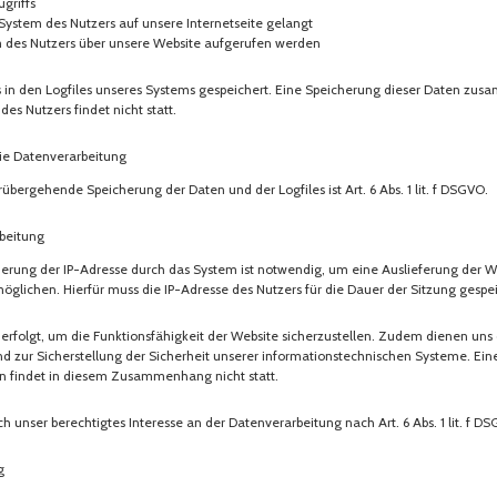
griffs
System des Nutzers auf unsere Internetseite gelangt
m des Nutzers über unsere Website aufgerufen werden
 in den Logfiles unseres Systems gespeichert. Eine Speicherung dieser Daten zu
s Nutzers findet nicht statt.
ie Datenverarbeitung
übergehende Speicherung der Daten und der Logfiles ist Art. 6 Abs. 1 lit. f DSGVO.
beitung
rung der IP-Adresse durch das System ist notwendig, um eine Auslieferung der W
glichen. Hierfür muss die IP-Adresse des Nutzers für die Dauer der Sitzung gespei
 erfolgt, um die Funktionsfähigkeit der Website sicherzustellen. Zudem dienen uns
d zur Sicherstellung der Sicherheit unserer informationstechnischen Systeme. Ei
 findet in diesem Zusammenhang nicht statt.
h unser berechtigtes Interesse an der Datenverarbeitung nach Art. 6 Abs. 1 lit. f D
g