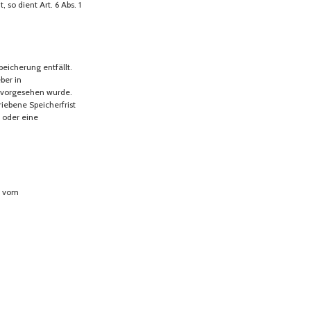
so dient Art. 6 Abs. 1
eicherung entfällt.
ber in
, vorgesehen wurde.
ebene Speicherfrist
s oder eine
n vom