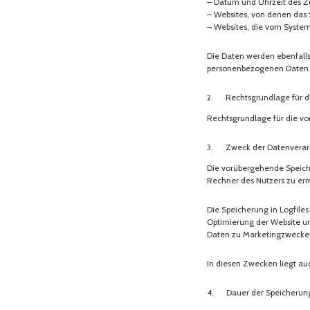
– Datum und Uhrzeit des Zu
– Websites, von denen das 
– Websites, die vom Syste
Die Daten werden ebenfalls
personenbezogenen Daten de
2. Rechtsgrundlage für d
Rechtsgrundlage für die vor
3. Zweck der Datenverar
Die vorübergehende Speiche
Rechner des Nutzers zu ermö
Die Speicherung in Logfiles
Optimierung der Website un
Daten zu Marketingzwecken
In diesen Zwecken liegt auc
4. Dauer der Speicherun