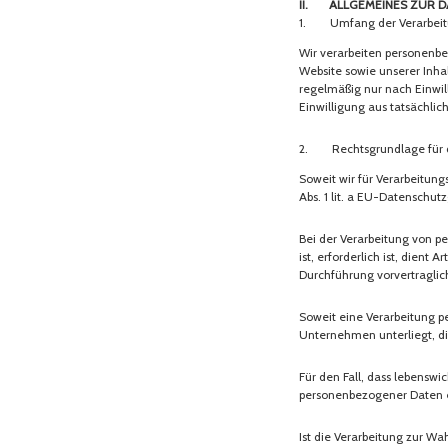
II. Allgemeines zur 
1. Umfang der Verarbeit
Wir verarbeiten personenbe
Website sowie unserer Inhal
regelmäßig nur nach Einwill
Einwilligung aus tatsächlic
2. Rechtsgrundlage für d
Soweit wir für Verarbeitun
Abs. 1 lit. a EU-Datenschu
Bei der Verarbeitung von pe
ist, erforderlich ist, dient 
Durchführung vorvertraglic
Soweit eine Verarbeitung pe
Unternehmen unterliegt, die
Für den Fall, dass lebenswi
personenbezogener Daten er
Ist die Verarbeitung zur W