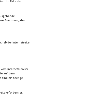
ind. Im Falle der
nausgehende
 eine Zuordnung des
trieb der Internetseite
. vom Internetbrowser
kie auf dem
e eine eindeutige
eite erfordern es,