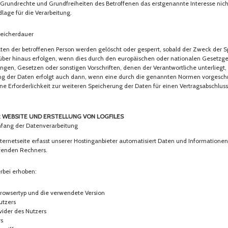
Grundrechte und Grundfreiheiten des Betroffenen das erstgenannte Interesse nicht, 
dlage für die Verarbeitung.
eicherdauer
n der betroffenen Person werden gelöscht oder gesperrt, sobald der Zweck der Sp
ber hinaus erfolgen, wenn dies durch den europäischen oder nationalen Gesetzge
ngen, Gesetzen oder sonstigen Vorschriften, denen der Verantwortliche unterliegt
ng der Daten erfolgt auch dann, wenn eine durch die genannten Normen vorgeschri
eine Erforderlichkeit zur weiteren Speicherung der Daten für einen Vertragsabschlus
r Website und Erstellung von Logfiles
ang der Datenverarbeitung
nternetseite erfasst unserer Hostinganbieter automatisiert Daten und Informatione
fenden Rechners.
rbei erhoben:
rowsertyp und die verwendete Version
utzers
vider des Nutzers
rs