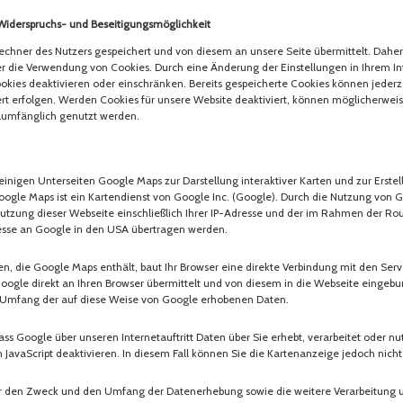
Widerspruchs- und Beseitigungsmöglichkeit
hner des Nutzers gespeichert und von diesem an unsere Seite übermittelt. Daher
ber die Verwendung von Cookies. Durch eine Änderung der Einstellungen in Ihrem I
okies deaktivieren oder einschränken. Bereits gespeicherte Cookies können jederz
rt erfolgen. Werden Cookies für unsere Website deaktiviert, können möglicherweis
llumfänglich genutzt werden.
einigen Unterseiten Google Maps zur Darstellung interaktiver Karten und zur Erste
ogle Maps ist ein Kartendienst von Google Inc. (Google). Durch die Nutzung von
utzung dieser Webseite einschließlich Ihrer IP-Adresse und der im Rahmen der Ro
esse an Google in den USA übertragen werden.
en, die Google Maps enthält, baut Ihr Browser eine direkte Verbindung mit den Ser
Google direkt an Ihren Browser übermittelt und von diesem in die Webseite einge
en Umfang der auf diese Weise von Google erhobenen Daten.
s Google über unseren Internetauftritt Daten über Sie erhebt, verarbeitet oder nut
 JavaScript deaktivieren. In diesem Fall können Sie die Kartenanzeige jedoch nich
r den Zweck und den Umfang der Datenerhebung sowie die weitere Verarbeitung 